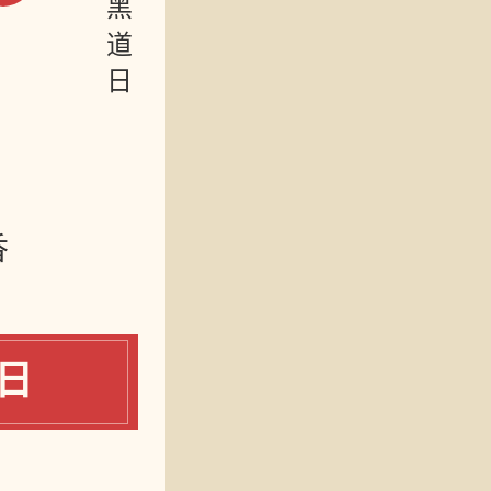
黑道日
香
日