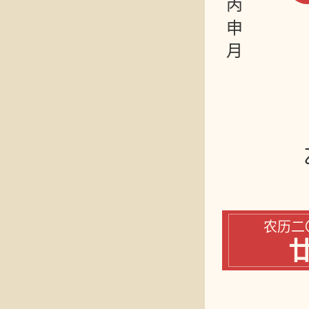
丙申月
农历二