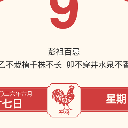
9
彭祖百忌
乙不栽植千株不长 卯不穿井水泉不
〇二六年六月
星期
廿七日
冲鸡