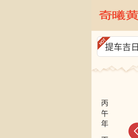
提车吉
丙午年