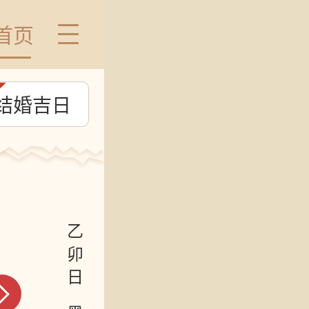
首页
结婚吉日
乙卯日